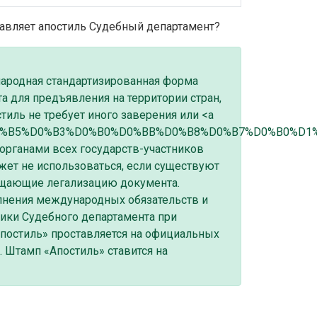
тавляет апостиль Судебный департамент?
ународная стандартизированная форма
а для предъявления на территории стран,
иль не требует иного заверения или <a
/%D0%9B%D0%B5%D0%B3%D0%B0%D0%BB%D0%B8%D0%B7%D0%
органами всех государств-участников
жет не использоваться, если существуют
ощающие легализацию документа.
олнения международных обязательств и
тики Судебного департамента при
постиль» проставляется на официальных
. Штамп «Апостиль» ставится на