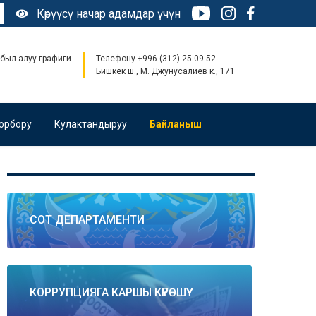
Көрүүсү начар адамдар үчүн
был алуу графиги
Телефону +996 (312) 25-09-52
Бишкек ш., М. Джунусалиев к., 171
орбору
Кулактандыруу
Байланыш
СОТ ДЕПАРТАМЕНТИ
КОРРУПЦИЯГА КАРШЫ КҮРӨШҮҮ