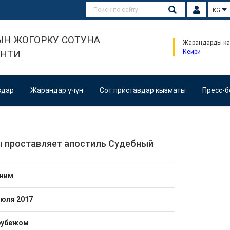
KG
Н ЖОГОРКУ СОТУНА
Жарандарды ка
ЕНТИ
Кеңири
здар
Жарандар үчүн
Сот приставдар кызматы
Пресс-б
ы проставляет апостиль Судебный
ним
июля 2017
рубежом