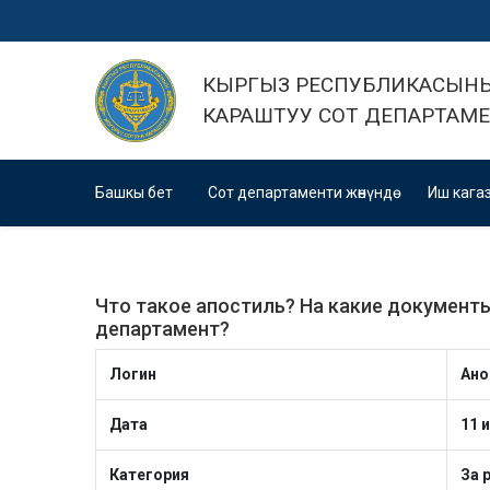
КЫРГЫЗ РЕСПУБЛИКАСЫНЫ
КАРАШТУУ СОТ ДЕПАРТАМ
Башкы бет
Сот департаменти жөнүндө
Иш кага
Что такое апостиль? На какие документ
департамент?
Логин
Ано
Дата
11 
Категория
За 