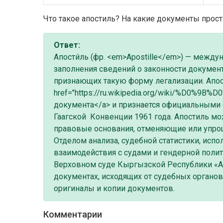
Что такое апостиль? На какие документы прос
Ответ:
Апости́ль (фр. <em>Apostille</em>) — межд
заполнения сведений о законности документ
признающих такую форму легализации. Апост
href="https://ru.wikipedia.org/wiki
документа</a> и признается официальными 
Гаагской Конвенции 1961 года. Апостиль мо
правовые основания, отменяющие или упр
Отделом анализа, судебной статистики, исп
взаимодействия с судами и гендерной поли
Верховном суде Кыргызской Республики «А
документах, исходящих от судебных органов
оригиналы и копии документов.
Комментарии