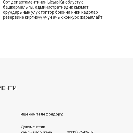
Сот департаментинин Ысык-Көл облустук
башкармалыгы, административдик кызмат
орундарынын улук топтор боюнча ички кадрлар
резервине киргизүү үчүн ачык конкурс жарыялайт
МЕНТИ
Ишеним телефондору:
Документтик
камсыздоо жана
0(312) 25-09-52