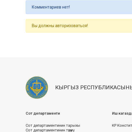
Комментариев нет!
Вы должны авторизоваться!
КЫРГЫЗ РЕСПУБЛИКАСЫНЫ
Сот департаменти
Иш кагазд
Сот департаментинин тарыхы
КР Консти
Сот департаментинин түзүмү