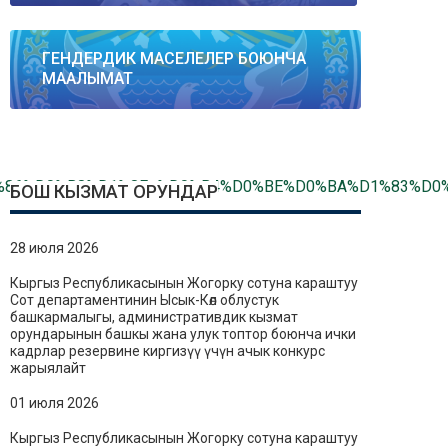
ГЕНДЕРДИК МАСЕЛЕЛЕР БОЮНЧА
МААЛЫМАТ
B0%D1%86%D0%B8%D1%8F_%D0%B4%D0%BE%D0%BA%D1%83%D
БОШ КЫЗМАТ ОРУНДАР
28 июля 2026
Кыргыз Республикасынын Жогорку сотуна караштуу
Сот департаментинин Ысык-Көл облустук
башкармалыгы, административдик кызмат
орундарынын башкы жана улук топтор боюнча ички
кадрлар резервине киргизүү үчүн ачык конкурс
жарыялайт
01 июля 2026
Кыргыз Республикасынын Жогорку сотуна караштуу