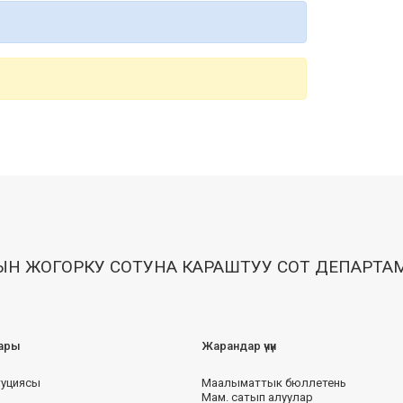
Н ЖОГОРКУ СОТУНА КАРАШТУУ СОТ ДЕПАРТА
ары
Жарандар үчүн
туциясы
Маалыматтык бюллетень
Мам. сатып алуулар