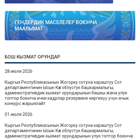
ГЕНДЕРДИК МАСЕЛЕЛЕР БОЮНЧА
МААЛЫМАТ
БОШ КЫЗМАТ ОРУНДАР
28 июля 2026
Кыргыз Республикасынын Жогорку сотуна караштуу Сот
департаментинин Ысык-Көл облустук башкармалыгы,
административдик кызмат орундарынын башкы жана улук
топтор боюнча ички кадрлар резервине киргизүү үчүн ачык
конкурс жарыялайт
01 июля 2026
Кыргыз Республикасынын Жогорку сотуна караштуу Сот
департаментинин Ысык-Көл облустук башкармалыгы,
административдик кызмат орундарынын улук топтор боюнча