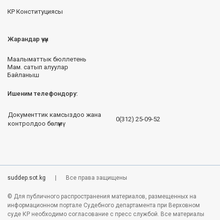
КР Конституциясы
Жарандар үчүн
Маалыматтык бюллетень
Мам. сатып алуулар
Байланыш
Ишеним телефондору:
Документтик камсыздоо жана
0(312) 25-09-52
контролдоо бөлүмү
Статистика посещений:
Сегодня - 734 | За месяц - 16702 | За год - 163038
suddep.sot.kg
|
Все права защищены