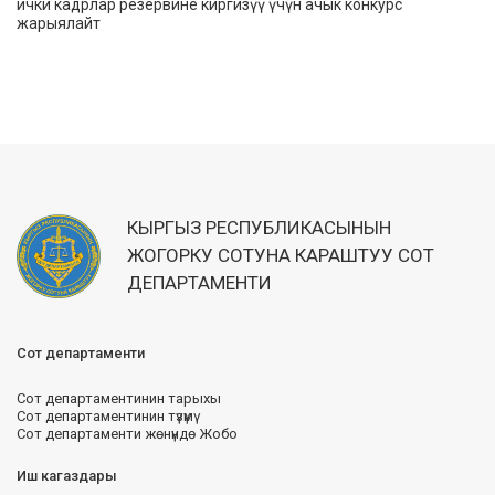
ички кадрлар резервине киргизүү үчүн ачык конкурс
жарыялайт
КЫРГЫЗ РЕСПУБЛИКАСЫНЫН
ЖОГОРКУ СОТУНА КАРАШТУУ СОТ
ДЕПАРТАМЕНТИ
Сот департаменти
Сот департаментинин тарыхы
Сот департаментинин түзүмү
Сот департаменти жөнүндө Жобо
Иш кагаздары