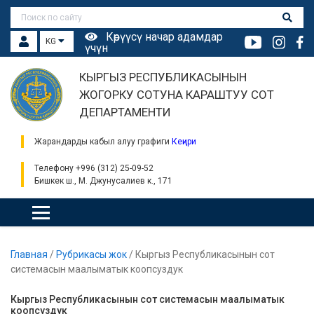
Көрүүсү начар адамдар
KG
үчүн
КЫРГЫЗ РЕСПУБЛИКАСЫНЫН
ЖОГОРКУ СОТУНА КАРАШТУУ СОТ
ДЕПАРТАМЕНТИ
Жарандарды кабыл алуу графиги
Кеңири
Телефону +996 (312) 25-09-52
Бишкек ш., М. Джунусалиев к., 171
Главная
/
Рубрикасы жок
/
Кыргыз Республикасынын сот
системасын маалыматык коопсуздук
Кыргыз Республикасынын сот системасын маалыматык
коопсуздук