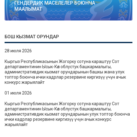
ГЕНДЕРДИК МАСЕЛЕЛЕР БОЮНЧА
МААЛЫМАТ
БОШ КЫЗМАТ ОРУНДАР
28 июля 2026
Кыргыз Республикасынын Жогорку сотуна караштуу Сот
департаментинин Ысык-Көл облустук башкармалыгы,
административдик кызмат орундарынын башкы жана улук
топтор боюнча ички кадрлар резервине киргизүү үчүн ачык
конкурс жарыялайт
01 июля 2026
Кыргыз Республикасынын Жогорку сотуна караштуу Сот
департаментинин Ысык-Көл облустук башкармалыгы,
административдик кызмат орундарынын улук топтор боюнча
ички кадрлар резервине киргизүү үчүн ачык конкурс
жарыялайт