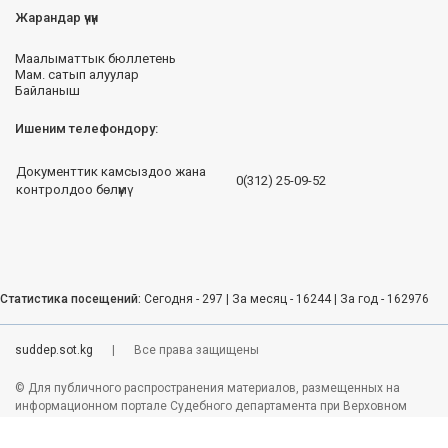
Жарандар үчүн
Маалыматтык бюллетень
Мам. сатып алуулар
Байланыш
Ишеним телефондору:
Документтик камсыздоо жана
0(312) 25-09-52
контролдоо бөлүмү
Статистика посещений:
Сегодня - 297 | За месяц - 16244 | За год - 162976
suddep.sot.kg
|
Все права защищены
© Для публичного распространения материалов, размещенных на
информационном портале Судебного департамента при Верховном
суде КР необходимо согласование с пресс службой. Все материалы
предназначены только для персонального пользования.