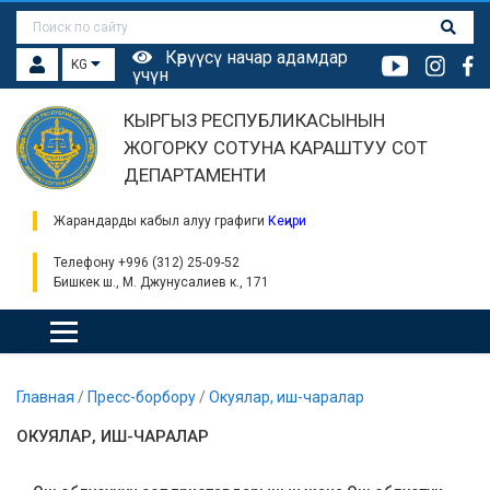
Көрүүсү начар адамдар
KG
үчүн
КЫРГЫЗ РЕСПУБЛИКАСЫНЫН
ЖОГОРКУ СОТУНА КАРАШТУУ СОТ
ДЕПАРТАМЕНТИ
Жарандарды кабыл алуу графиги
Кеңири
Телефону +996 (312) 25-09-52
Бишкек ш., М. Джунусалиев к., 171
Главная
/
Пресс-борбору
/
Окуялар, иш-чаралар
ОКУЯЛАР, ИШ-ЧАРАЛАР