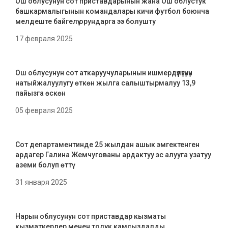
Ош облусунун сот приставдарынын жана Ош облустук
башкармалыгынын командалары кичи футбол боюнча
мелдеште байгелүү орундарга ээ болушту
17 февраля 2025
Ош облусунун сот аткаруучуларынын ишмердүүлүгүнүн
натыйжалуулугу өткөн жылга салыштырмалуу 13,9
пайызга өскөн
05 февраля 2025
Сот департаментинде 25 жылдан ашык эмгектенген
ардагер Галина Жемчугованы ардактуу эс алууга узатуу
аземи болуп өттү
31 января 2025
Нарын облусунун сот приставдар кызматы
кызматкерлер менен толук камсыздалды