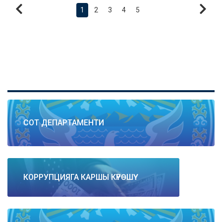
1
2
3
4
5
СОТ ДЕПАРТАМЕНТИ
КОРРУПЦИЯГА КАРШЫ КҮРӨШҮҮ