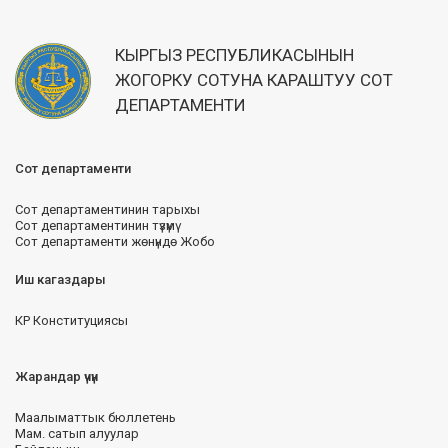
КЫРГЫЗ РЕСПУБЛИКАСЫНЫН
ЖОГОРКУ СОТУНА КАРАШТУУ СОТ
ДЕПАРТАМЕНТИ
Сот департаменти
Сот департаментинин тарыхы
Сот департаментинин түзүмү
Сот департаменти жөнүндө Жобо
Иш кагаздары
КР Конституциясы
Жарандар үчүн
Маалыматтык бюллетень
Мам. сатып алуулар