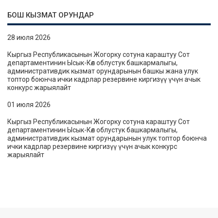
БОШ КЫЗМАТ ОРУНДАР
28 июля 2026
Кыргыз Республикасынын Жогорку сотуна караштуу Сот
департаментинин Ысык-Көл облустук башкармалыгы,
административдик кызмат орундарынын башкы жана улук
топтор боюнча ички кадрлар резервине киргизүү үчүн ачык
конкурс жарыялайт
01 июля 2026
Кыргыз Республикасынын Жогорку сотуна караштуу Сот
департаментинин Ысык-Көл облустук башкармалыгы,
административдик кызмат орундарынын улук топтор боюнча
ички кадрлар резервине киргизүү үчүн ачык конкурс
жарыялайт