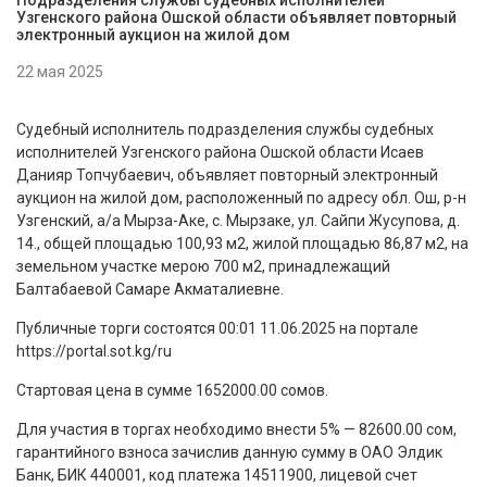
Подразделения службы судебных исполнителей
Узгенского района Ошской области объявляет повторный
электронный аукцион на жилой дом
22 мая 2025
Судебный исполнитель подразделения службы судебных
исполнителей Узгенского района Ошской области Исаев
Данияр Топчубаевич, объявляет повторный электронный
аукцион на жилой дом, расположенный по адресу обл. Ош, р-н
Узгенский, а/а Мырза-Аке, с. Мырзаке, ул. Сайпи Жусупова, д.
14., общей площадью 100,93 м2, жилой площадью 86,87 м2, на
земельном участке мерою 700 м2, принадлежащий
Балтабаевой Самаре Акматалиевне.
Публичные торги состоятся 00:01 11.06.2025 на портале
https://portal.sot.kg/ru
Стартовая цена в сумме 1652000.00 сомов.
Для участия в торгах необходимо внести 5% — 82600.00 сом,
гарантийного взноса зачислив данную сумму в ОАО Элдик
Банк, БИК 440001, код платежа 14511900, лицевой счет