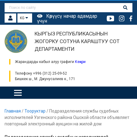
Көрүүсү начар адамдар
KG
үчүн
КЫРГЫЗ РЕСПУБЛИКАСЫНЫН
ЖОГОРКУ СОТУНА КАРАШТУУ СОТ
ДЕПАРТАМЕНТИ
Жарандарды кабыл алуу графиги
Кеңири
Телефону +996 (312) 25-09-52
Бишкек ш., М. Джунусалиев к., 171
Главная
/
Тооруктар
/
Подразделения службы судебных
исполнителей Узгенского района Ошской области объявляет
повторный электронный аукцион на жилой дом